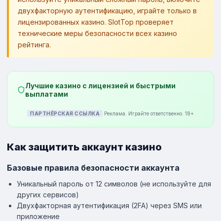
двухфакторную аутентификацию, играйте только в
лицензированных казино. SlotTop проверяет
технические меры безопасности всех казино
рейтинга.
Лучшие казино с лицензией и быстрыми
выплатами
ПАРТНЁРСКАЯ ССЫЛКА
Реклама. Играйте ответственно. 18+
Как защитить аккаунт казино
Базовые правила безопасности аккаунта
Уникальный пароль от 12 символов (не используйте для
других сервисов)
Двухфакторная аутентификация (2FA) через SMS или
приложение