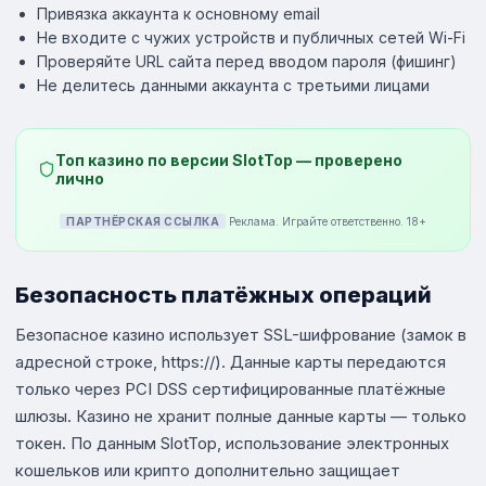
Привязка аккаунта к основному email
Не входите с чужих устройств и публичных сетей Wi-Fi
Проверяйте URL сайта перед вводом пароля (фишинг)
Не делитесь данными аккаунта с третьими лицами
Топ казино по версии SlotTop — проверено
лично
ПАРТНЁРСКАЯ ССЫЛКА
Реклама. Играйте ответственно. 18+
Безопасность платёжных операций
Безопасное казино использует SSL-шифрование (замок в
адресной строке, https://). Данные карты передаются
только через PCI DSS сертифицированные платёжные
шлюзы. Казино не хранит полные данные карты — только
токен. По данным SlotTop, использование электронных
кошельков или крипто дополнительно защищает