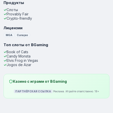
Продукты
Слоты
Provably Fair
Crypto-friendly
Лицензии
MGA
Curaçao
Топ слоты от
BGaming
Book of Cats
Candy Monsta
Elvis Frog in Vegas
Jogos de Azar
Казино с играми от BGaming
ПАРТНЁРСКАЯ ССЫЛКА
Реклама. Играйте ответственно. 18+