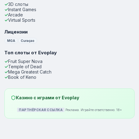
3D слоты
Instant Games
Arcade
Virtual Sports
Лицензии
MGA
Curaçao
Топ слоты от
Evoplay
Fruit Super Nova
Temple of Dead
Mega Greatest Catch
Book of Keno
Казино с играми от Evoplay
ПАРТНЁРСКАЯ ССЫЛКА
Реклама. Играйте ответственно. 18+