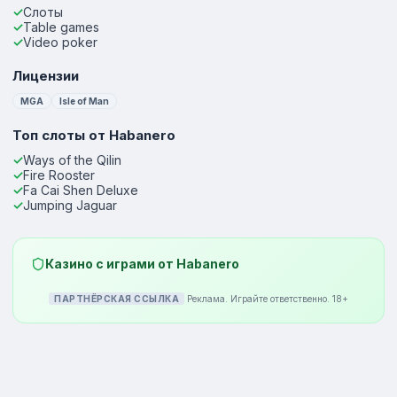
Слоты
Table games
Video poker
Лицензии
MGA
Isle of Man
Топ слоты от
Habanero
Ways of the Qilin
Fire Rooster
Fa Cai Shen Deluxe
Jumping Jaguar
Казино с играми от Habanero
ПАРТНЁРСКАЯ ССЫЛКА
Реклама. Играйте ответственно. 18+