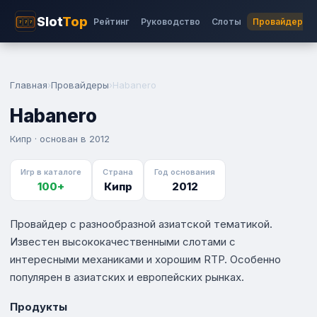
Slot
Top
Рейтинг
Руководство
Слоты
Провайдеры
7
7
7
Главная
›
Провайдеры
›
Habanero
Habanero
Кипр
· основан в
2012
Игр в каталоге
Страна
Год основания
100
+
Кипр
2012
Провайдер с разнообразной азиатской тематикой.
Известен высококачественными слотами с
интересными механиками и хорошим RTP. Особенно
популярен в азиатских и европейских рынках.
Продукты