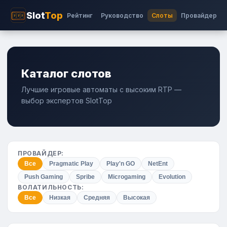
Slot
Top
Рейтинг
Руководство
Слоты
Провайдеры
7
7
7
Каталог слотов
Лучшие игровые автоматы с высоким RTP —
выбор экспертов SlotTop
ПРОВАЙДЕР:
Все
Pragmatic Play
Play'n GO
NetEnt
Push Gaming
Spribe
Microgaming
Evolution
ВОЛАТИЛЬНОСТЬ:
Все
Низкая
Средняя
Высокая