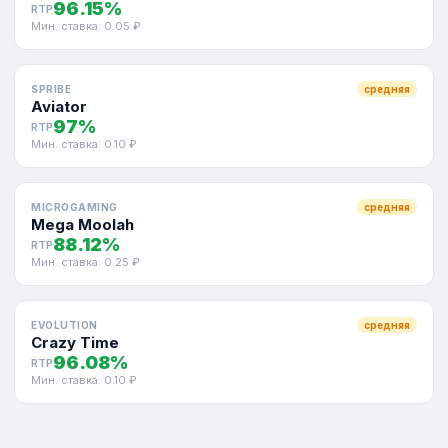
96.15
%
RTP
Мин. ставка:
0.05 ₽
SPRIBE
средняя
Aviator
97
%
RTP
Мин. ставка:
0.10 ₽
MICROGAMING
средняя
Mega Moolah
88.12
%
RTP
Мин. ставка:
0.25 ₽
EVOLUTION
средняя
Crazy Time
96.08
%
RTP
Мин. ставка:
0.10 ₽