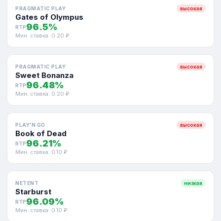
PRAGMATIC PLAY
высокая
Gates of Olympus
96.5
%
RTP
Мин. ставка:
0.20 ₽
PRAGMATIC PLAY
высокая
Sweet Bonanza
96.48
%
RTP
Мин. ставка:
0.20 ₽
PLAY'N GO
высокая
Book of Dead
96.21
%
RTP
Мин. ставка:
0.10 ₽
NETENT
низкая
Starburst
96.09
%
RTP
Мин. ставка:
0.10 ₽