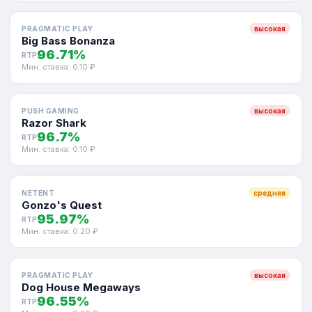
PRAGMATIC PLAY
высокая
Big Bass Bonanza
96.71
%
RTP
Мин. ставка:
0.10 ₽
PUSH GAMING
высокая
Razor Shark
96.7
%
RTP
Мин. ставка:
0.10 ₽
NETENT
средняя
Gonzo's Quest
95.97
%
RTP
Мин. ставка:
0.20 ₽
PRAGMATIC PLAY
высокая
Dog House Megaways
96.55
%
RTP