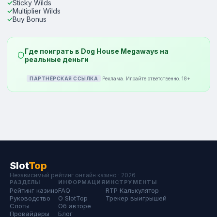
Sticky Wilds
Multiplier Wilds
Buy Bonus
Где поиграть в Dog House Megaways на
реальные деньги
ПАРТНЁРСКАЯ ССЫЛКА
Реклама. Играйте ответственно. 18+
Slot
Top
Независимый рейтинг онлайн казино · 2026
РАЗДЕЛЫ
ИНФОРМАЦИЯ
ИНСТРУМЕНТЫ
Рейтинг казино
FAQ
RTP Калькулятор
Руководство
О SlotTop
Трекер выигрышей
Слоты
Об авторе
Провайдеры
Блог