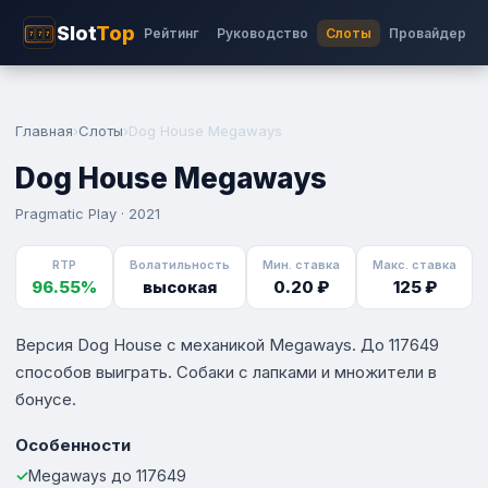
Slot
Top
Рейтинг
Руководство
Слоты
Провайдеры
7
7
7
Главная
›
Слоты
›
Dog House Megaways
Dog House Megaways
Pragmatic Play
·
2021
RTP
Волатильность
Мин. ставка
Макс. ставка
96.55
%
высокая
0.20 ₽
125 ₽
Версия Dog House с механикой Megaways. До 117649
способов выиграть. Собаки с лапками и множители в
бонусе.
Особенности
Megaways до 117649