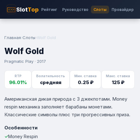
Slot
Top
Рейтинг
Руководство
Слоты
Провайдеры
7
7
7
Главная
›
Слоты
›
Wolf Gold
Wolf Gold
Pragmatic Play
·
2017
RTP
Волатильность
Мин. ставка
Макс. ставка
96.01
%
средняя
0.25 ₽
125 ₽
Американская дикая природа с 3 джекпотами. Money
respin механика заполняет барабаны монетами.
Классические символы плюс три прогрессивных приза.
Особенности
Money Respin