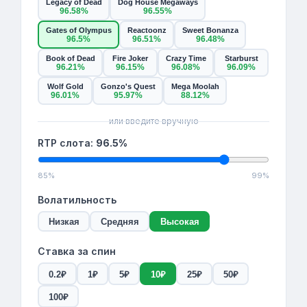
Legacy of Dead
Dog House Megaways
96.58
%
96.55
%
Gates of Olympus
Reactoonz
Sweet Bonanza
96.5
%
96.51
%
96.48
%
Book of Dead
Fire Joker
Crazy Time
Starburst
96.21
%
96.15
%
96.08
%
96.09
%
Wolf Gold
Gonzo's Quest
Mega Moolah
96.01
%
95.97
%
88.12
%
или введите вручную
RTP слота:
96.5
%
85%
99%
Волатильность
Низкая
Средняя
Высокая
Ставка за спин
0.2
₽
1
₽
5
₽
10
₽
25
₽
50
₽
100
₽