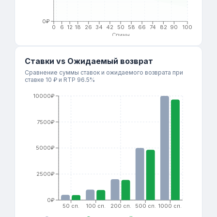
0₽
0
6
12
18
26
34
42
50
58
66
74
82
90
100
Спины
Ставки vs Ожидаемый возврат
Сравнение суммы ставок и ожидаемого возврата при
ставке
10
₽ и RTP
96.5
%
10000₽
7500₽
5000₽
2500₽
0₽
50 сп.
100 сп.
200 сп.
500 сп.
1000 сп.