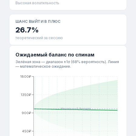
Высокая
волатильность
ШАНС ВЫЙТИ В ПЛЮС
26.7
%
теоретический за сессию
Ожидаемый баланс по спинам
Зелёная зона — диапазон ±1σ (68% вероятность). Линия
— математическое ожидание.
1800₽
1350₽
Начальный бюджет
900₽
450₽