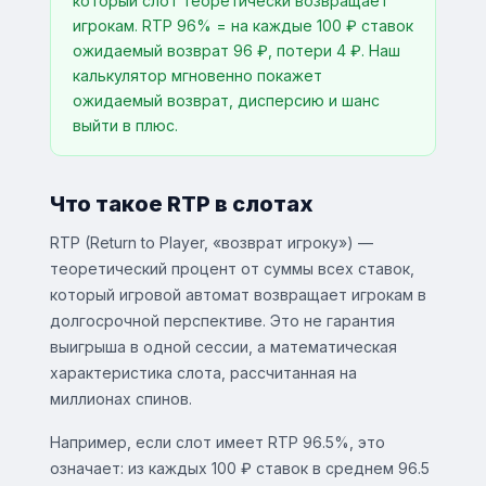
который слот теоретически возвращает
игрокам. RTP 96% = на каждые 100 ₽ ставок
ожидаемый возврат 96 ₽, потери 4 ₽. Наш
калькулятор мгновенно покажет
ожидаемый возврат, дисперсию и шанс
выйти в плюс.
Что такое RTP в слотах
RTP (Return to Player, «возврат игроку») —
теоретический процент от суммы всех ставок,
который игровой автомат возвращает игрокам в
долгосрочной перспективе. Это не гарантия
выигрыша в одной сессии, а математическая
характеристика слота, рассчитанная на
миллионах спинов.
Например, если слот имеет RTP 96.5%, это
означает: из каждых 100 ₽ ставок в среднем 96.5