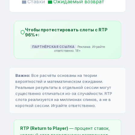
Ставки
Ожидаемый возврат
Чтобы протестировать слоты с RTP
96%+:
ПАРТНЁРСКАЯ ССЫЛКА
Реклама. Играйте
ответственно. 18+
Важно:
Все расчёты основаны на теории
вероятностей и математическом ожидании.
Реальные результаты в отдельной сессии могут
существенно отличаться из-за случайности. RTP
слота реализуется на миллионах спинов, а не в
короткой сессии. Играйте ответственно.
RTP (Return to Player)
— процент ставок,