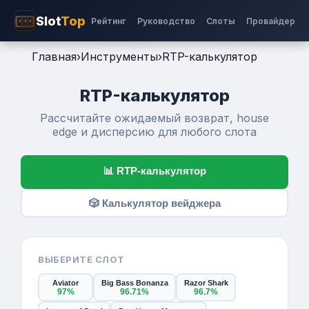
Slot
Top
Рейтинг
Руководство
Слоты
Провайдеры
7
7
7
Главная
›
Инструменты
›
RTP-калькулятор
RTP-калькулятор
Рассчитайте ожидаемый возврат, house
edge и дисперсию для любого слота
📊 RTP-калькулятор
🎲 Калькулятор вейджера
ВЫБЕРИТЕ СЛОТ
Aviator
Big Bass Bonanza
Razor Shark
97
%
96.71
%
96.7
%