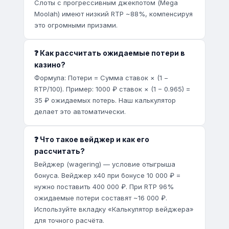
Слоты с прогрессивным джекпотом (Mega
Moolah) имеют низкий RTP ~88%, компенсируя
это огромными призами.
❓
Как рассчитать ожидаемые потери в
казино?
Формула: Потери = Сумма ставок × (1 −
RTP/100). Пример: 1000 ₽ ставок × (1 − 0.965) =
35 ₽ ожидаемых потерь. Наш калькулятор
делает это автоматически.
❓
Что такое вейджер и как его
рассчитать?
Вейджер (wagering) — условие отыгрыша
бонуса. Вейджер x40 при бонусе 10 000 ₽ =
нужно поставить 400 000 ₽. При RTP 96%
ожидаемые потери составят ~16 000 ₽.
Используйте вкладку «Калькулятор вейджера»
для точного расчёта.